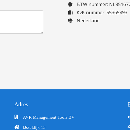
BTW nummer: NL851672
KvK nummer: 55365493
Nederland
Adres
AVR Management Tools BV
IJsseldijk 13